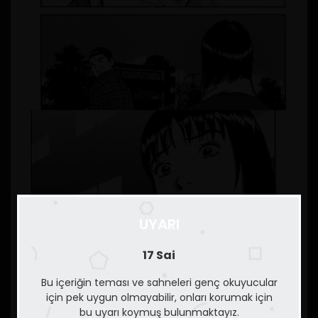
UYARI
17 Sai
Bu içeriğin teması ve sahneleri genç okuyucular
için pek uygun olmayabilir, onları korumak için
bu uyarı koymuş bulunmaktayız.