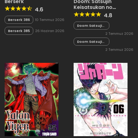
Berserk
Doom: Satsujin
Keisatsukan no
4.6
Danzairoku
4.8
Berserk 386
10 Temmuz 2026
Doom Satsujin
Keisatsukan
Berserk 385
26 Haziran 2026
2 Temmuz 2026
no Danzairoku
06.02
Doom Satsujin
Keisatsukan
2 Temmuz 2026
no Danzairoku
06.01