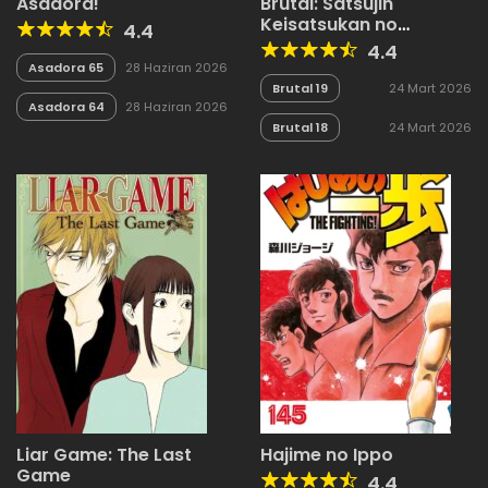
Asadora!
Brutal: Satsujin
Keisatsukan no
4.4
Kokuhaku
4.4
Asadora 65
28 Haziran 2026
Brutal 19
24 Mart 2026
Asadora 64
28 Haziran 2026
Brutal 18
24 Mart 2026
Liar Game: The Last
Hajime no Ippo
Game
4.4