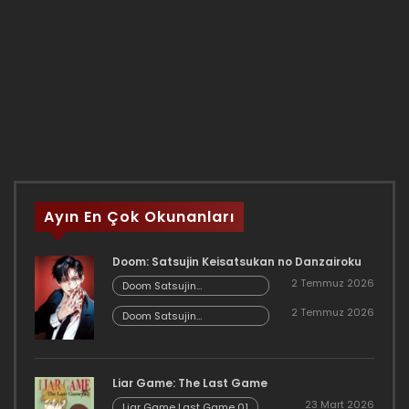
Ayın En Çok Okunanları
Doom: Satsujin Keisatsukan no Danzairoku
2 Temmuz 2026
Doom Satsujin
Keisatsukan no
2 Temmuz 2026
Danzairoku 06.02
Doom Satsujin
Keisatsukan no
Danzairoku 06.01
Liar Game: The Last Game
23 Mart 2026
Liar Game Last Game 01