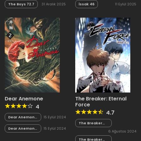
The Boys 72.7
31 Aralık 2025
İssak 46
11 Eylül 2025
Dear Anemone
The Breaker: Eternal
Force
4
4.7
Dear Anemone
15 Eylül 2024
17
The Breaker
Eternal Force
Dear Anemone
15 Eylül 2024
6 Ağustos 2024
100
16
The Breaker