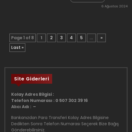
Eternal Force
6 Ağustos 2024
99
Page 1 of 8
1
2
3
4
5
...
»
Last »
Site Giderleri
Kolay Adres Bilgisi :
Telefon Numarası : 0 507 302 39 16
Alıcı Adı : –
Bankanızdan Para Transferi Kolay Adres Bilgisine
Dedikten Sonra Telefon Numarası Seçerek Bize Bağış
Gönderebilirsiniz.