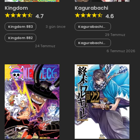
Kingdom
Kagurabachi
4.7
4.6
Kingdom 883
3 gün önce
Kagurabachi
126
29 Temmuz
Kingdom 882
Kagurabachi
2026
24 Temmuz
125
6 Temmuz 2026
2026