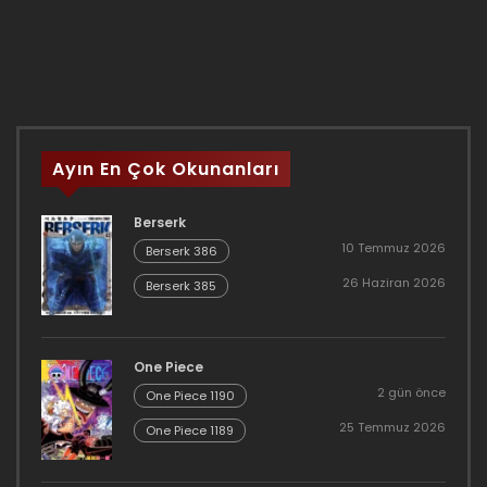
Ayın En Çok Okunanları
Berserk
10 Temmuz 2026
Berserk 386
26 Haziran 2026
Berserk 385
One Piece
2 gün önce
One Piece 1190
25 Temmuz 2026
One Piece 1189