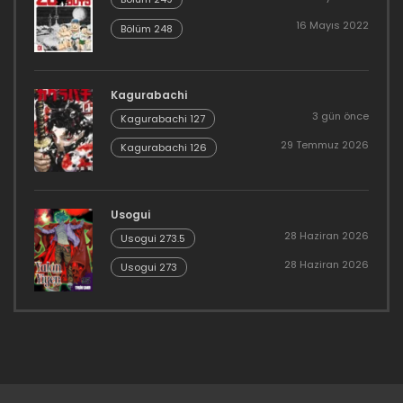
16 Mayıs 2022
Bölüm 248
Kagurabachi
3 gün önce
Kagurabachi 127
29 Temmuz 2026
Kagurabachi 126
Usogui
28 Haziran 2026
Usogui 273.5
28 Haziran 2026
Usogui 273