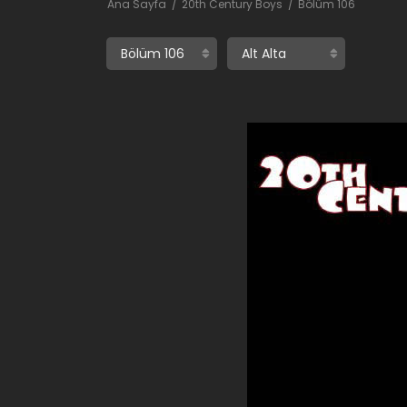
Ana Sayfa
20th Century Boys
Bölüm 106