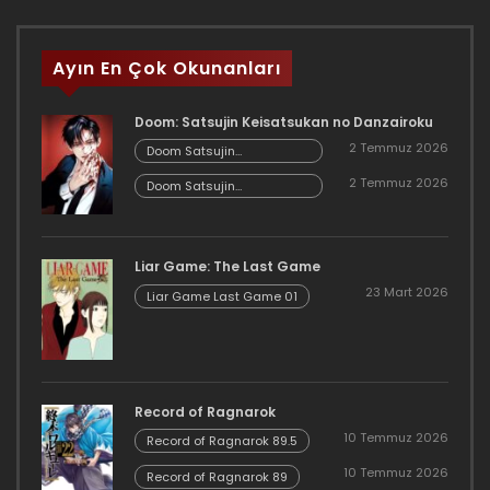
Ayın En Çok Okunanları
Doom: Satsujin Keisatsukan no Danzairoku
2 Temmuz 2026
Doom Satsujin
Keisatsukan no
2 Temmuz 2026
Danzairoku 06.02
Doom Satsujin
Keisatsukan no
Danzairoku 06.01
Liar Game: The Last Game
23 Mart 2026
Liar Game Last Game 01
Record of Ragnarok
10 Temmuz 2026
Record of Ragnarok 89.5
10 Temmuz 2026
Record of Ragnarok 89