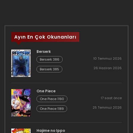
Ayın En Çok Okunanları
Berserk
10 Temmuz 2026
Berserk 386
26 Haziran 2026
Berserk 385
One Piece
17 saat önce
One Piece 1190
25 Temmuz 2026
One Piece 1189
Hajime no Ippo