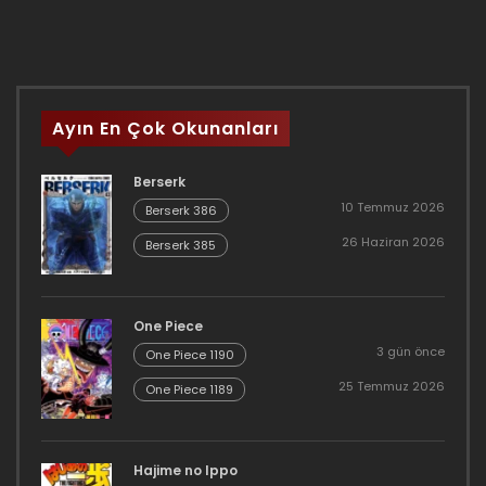
Ayın En Çok Okunanları
Berserk
10 Temmuz 2026
Berserk 386
26 Haziran 2026
Berserk 385
One Piece
3 gün önce
One Piece 1190
25 Temmuz 2026
One Piece 1189
Hajime no Ippo