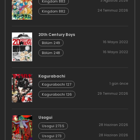
3 Ağustos 2026
Kingdom 883
24 Temmuz 2026
Kingdom 882
20th Century Boys
16 Mayıs 2022
Bölüm 249
16 Mayıs 2022
Bölüm 248
Kagurabachi
1 gün önce
Kagurabachi 127
29 Temmuz 2026
Kagurabachi 126
Usogui
28 Haziran 2026
Usogui 273.5
28 Haziran 2026
Usogui 273