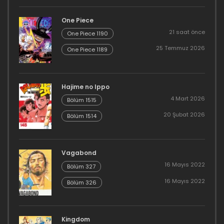
One Piece
21 saat önce
One Piece 1190
25 Temmuz 2026
One Piece 1189
Hajime no Ippo
4 Mart 2026
Bölüm 1515
20 Şubat 2026
Bölüm 1514
Vagabond
16 Mayıs 2022
Bölüm 327
16 Mayıs 2022
Bölüm 326
Kingdom