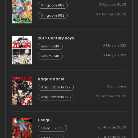
3 Ağustos 2026
Kingdom 883
24 Temmuz 2026
Kingdom 882
20th Century Boys
16 Mayıs 2022
Bölüm 249
16 Mayıs 2022
Bölüm 248
Kagurabachi
2 gün önce
Kagurabachi 127
29 Temmuz 2026
Kagurabachi 126
Usogui
28 Haziran 2026
Usogui 273.5
28 Haziran 2026