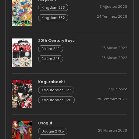
3 Ağustos 2026
Kingdom 883
24 Temmuz 2026
Kingdom 882
20th Century Boys
16 Mayıs 2022
Bölüm 249
16 Mayıs 2022
Bölüm 248
Kagurabachi
2 gün önce
Kagurabachi 127
29 Temmuz 2026
Kagurabachi 126
Usogui
28 Haziran 2026
Usogui 273.5