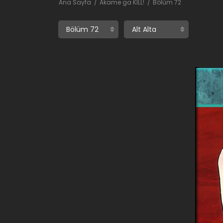
Ana Sayfa
Akame ga KILL!
Bölüm 72