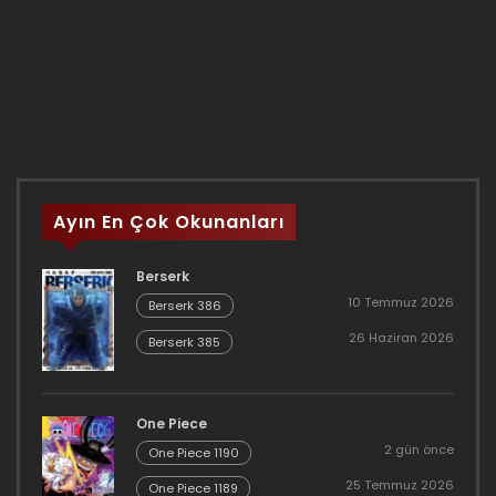
Ayın En Çok Okunanları
Berserk
10 Temmuz 2026
Berserk 386
26 Haziran 2026
Berserk 385
One Piece
2 gün önce
One Piece 1190
25 Temmuz 2026
One Piece 1189