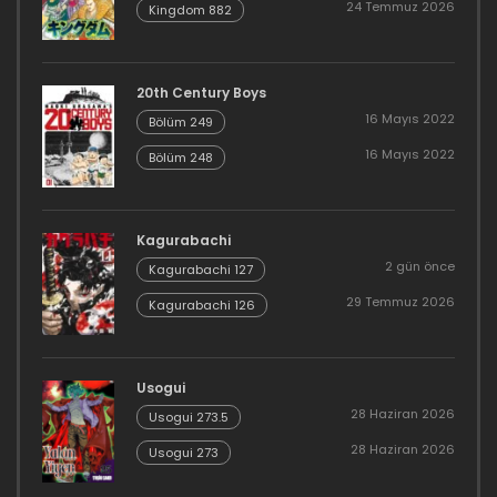
24 Temmuz 2026
Kingdom 882
20th Century Boys
16 Mayıs 2022
Bölüm 249
16 Mayıs 2022
Bölüm 248
Kagurabachi
2 gün önce
Kagurabachi 127
29 Temmuz 2026
Kagurabachi 126
Usogui
28 Haziran 2026
Usogui 273.5
28 Haziran 2026
Usogui 273