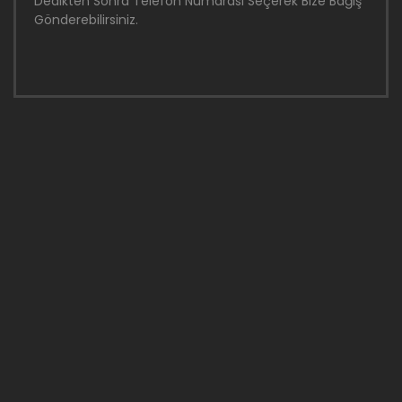
Dedikten Sonra Telefon Numarası Seçerek Bize Bağış
Gönderebilirsiniz.