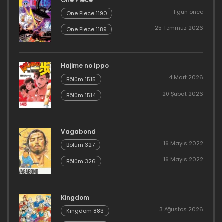
One Piece
1 gün önce
One Piece 1190
25 Temmuz 2026
One Piece 1189
Hajime no Ippo
4 Mart 2026
Bölüm 1515
20 Şubat 2026
Bölüm 1514
Vagabond
16 Mayıs 2022
Bölüm 327
16 Mayıs 2022
Bölüm 326
Kingdom
3 Ağustos 2026
Kingdom 883