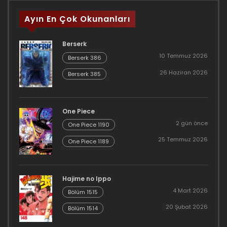
Ayın En Çok Okunanları
Berserk
10 Temmuz 2026
Berserk 386
26 Haziran 2026
Berserk 385
One Piece
2 gün önce
One Piece 1190
25 Temmuz 2026
One Piece 1189
Hajime no Ippo
4 Mart 2026
Bölüm 1515
20 Şubat 2026
Bölüm 1514