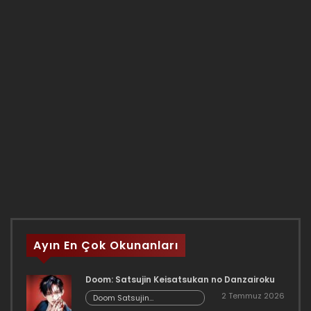
Ayın En Çok Okunanları
Doom: Satsujin Keisatsukan no Danzairoku
2 Temmuz 2026
Doom Satsujin
Keisatsukan no