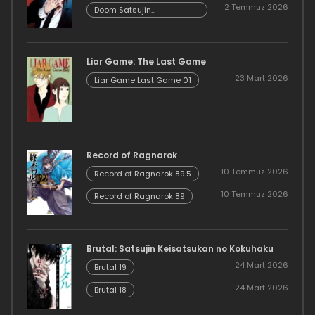
2 Temmuz 2026
Danzairoku 06.02
Doom Satsujin
Keisatsukan no
Danzairoku 06.01
Liar Game: The Last Game
23 Mart 2026
Liar Game Last Game 01
Record of Ragnarok
10 Temmuz 2026
Record of Ragnarok 89.5
10 Temmuz 2026
Record of Ragnarok 89
Brutal: Satsujin Keisatsukan no Kokuhaku
24 Mart 2026
Brutal 19
24 Mart 2026
Brutal 18