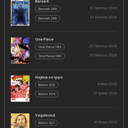
Berserk
10 Temmuz 2026
Berserk 386
26 Haziran 2026
Berserk 385
One Piece
25 Temmuz 2026
One Piece 1189
10 Temmuz 2026
One Piece 1188
Hajime no Ippo
4 Mart 2026
Bölüm 1515
20 Şubat 2026
Bölüm 1514
Vagabond
16 Mayıs 2022
Bölüm 327