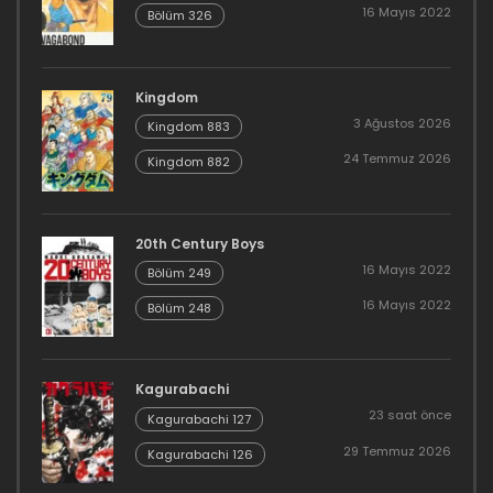
16 Mayıs 2022
Bölüm 326
Kingdom
3 Ağustos 2026
Kingdom 883
24 Temmuz 2026
Kingdom 882
20th Century Boys
16 Mayıs 2022
Bölüm 249
16 Mayıs 2022
Bölüm 248
Kagurabachi
23 saat önce
Kagurabachi 127
29 Temmuz 2026
Kagurabachi 126