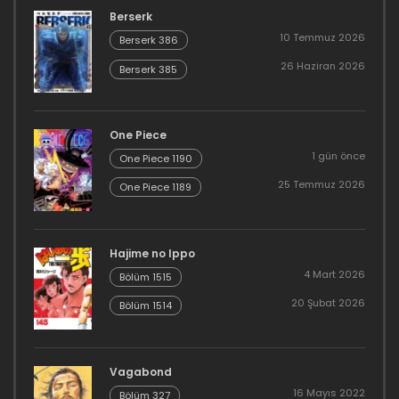
Berserk
10 Temmuz 2026
Berserk 386
26 Haziran 2026
Berserk 385
One Piece
1 gün önce
One Piece 1190
25 Temmuz 2026
One Piece 1189
Hajime no Ippo
4 Mart 2026
Bölüm 1515
20 Şubat 2026
Bölüm 1514
Vagabond
16 Mayıs 2022
Bölüm 327