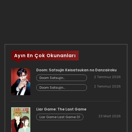
Ayın En Çok Okunanları
Doom: Satsujin Keisatsukan no Danzairoku
2 Temmuz 2026
Doom Satsujin
Keisatsukan no
2 Temmuz 2026
Danzairoku 06.02
Doom Satsujin
Keisatsukan no
Danzairoku 06.01
Liar Game: The Last Game
23 Mart 2026
Liar Game Last Game 01