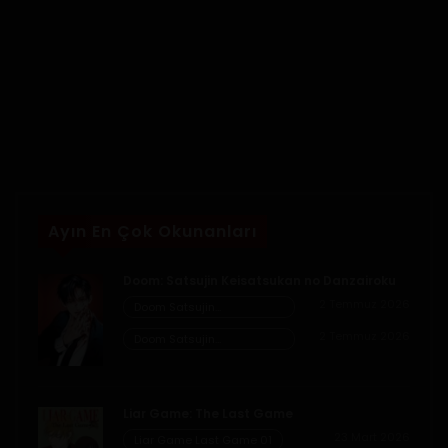
Ayın En Çok Okunanları
Doom: Satsujin Keisatsukan no Danzairoku
2 Temmuz 2026
Doom Satsujin
Keisatsukan no
2 Temmuz 2026
Danzairoku 06.02
Doom Satsujin
Keisatsukan no
Danzairoku 06.01
Liar Game: The Last Game
23 Mart 2026
Liar Game Last Game 01