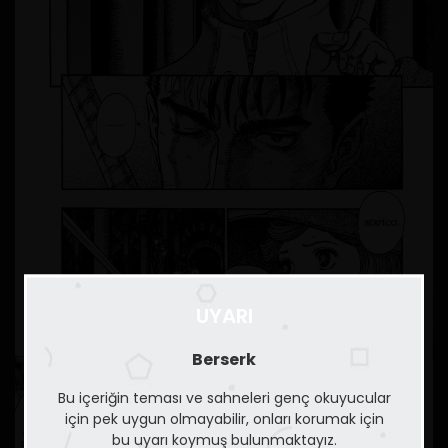
UYARI
Berserk
Bu içeriğin teması ve sahneleri genç okuyucular
için pek uygun olmayabilir, onları korumak için
bu uyarı koymuş bulunmaktayız.