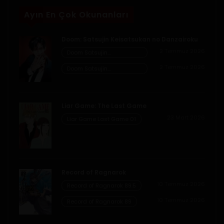
Ayın En Çok Okunanları
Doom: Satsujin Keisatsukan no Danzairoku
2 Temmuz 2026
Doom Satsujin
Keisatsukan no
2 Temmuz 2026
Danzairoku 06.02
Doom Satsujin
Keisatsukan no
Danzairoku 06.01
Liar Game: The Last Game
23 Mart 2026
Liar Game Last Game 01
Record of Ragnarok
10 Temmuz 2026
Record of Ragnarok 89.5
10 Temmuz 2026
Record of Ragnarok 89