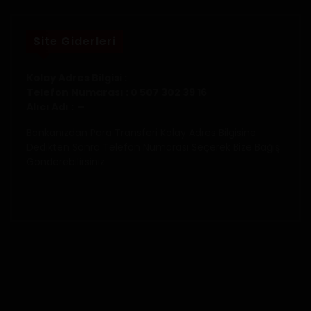
Site Giderleri
Kolay Adres Bilgisi :
Telefon Numarası : 0 507 302 39 16
Alıcı Adı : –
Bankanızdan Para Transferi Kolay Adres Bilgisine
Dedikten Sonra Telefon Numarası Seçerek Bize Bağış
Gönderebilirsiniz.