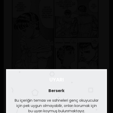
UYARI
Berserk
Bu içeriğin teması ve sahneleri genç okuyucular
için pek uygun olmayabilir, onları korumak için
bu uyarı koymuş bulunmaktayız.