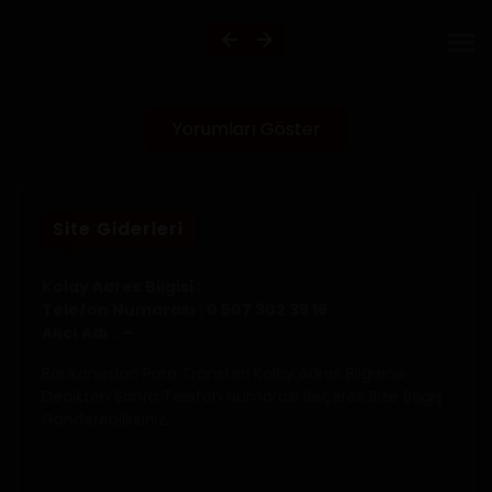
Yorumları Göster
Site Giderleri
Kolay Adres Bilgisi :
Telefon Numarası : 0 507 302 39 16
Alıcı Adı : –
Bankanızdan Para Transferi Kolay Adres Bilgisine
Dedikten Sonra Telefon Numarası Seçerek Bize Bağış
Gönderebilirsiniz.