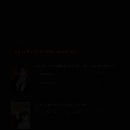
Ayın En Çok Okunanları
Doom: Satsujin Keisatsukan no Danzairoku
2 Temmuz 2026
Doom Satsujin
Keisatsukan no
2 Temmuz 2026
Danzairoku 06.02
Doom Satsujin
Keisatsukan no
Danzairoku 06.01
Liar Game: The Last Game
23 Mart 2026
Liar Game Last Game 01