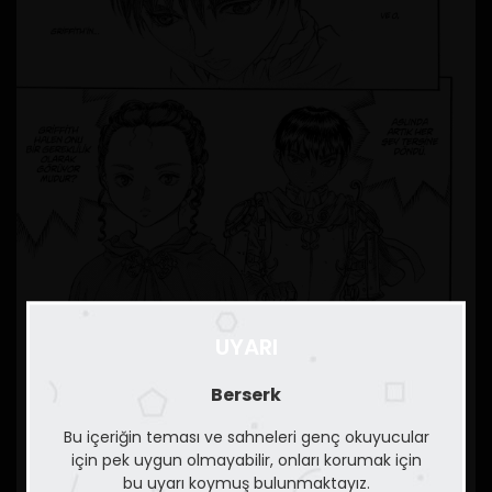
UYARI
Berserk
Bu içeriğin teması ve sahneleri genç okuyucular
için pek uygun olmayabilir, onları korumak için
bu uyarı koymuş bulunmaktayız.