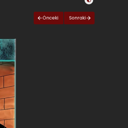
Önceki
Sonraki