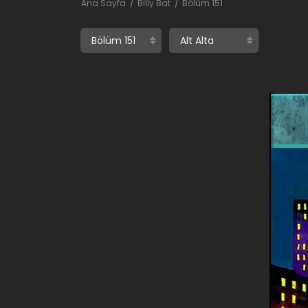
Ana Sayfa
Billy Bat
Bölüm 151