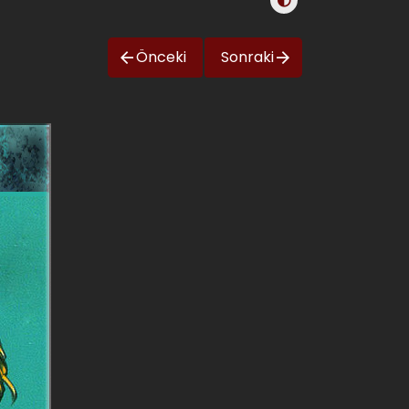
Önceki
Sonraki