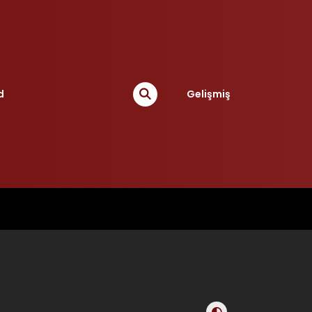
d
Gelişmiş