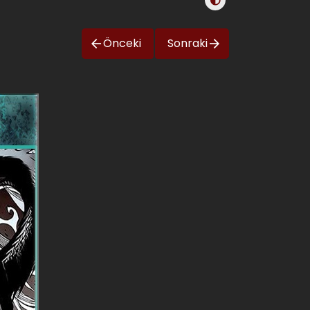
Önceki
Sonraki