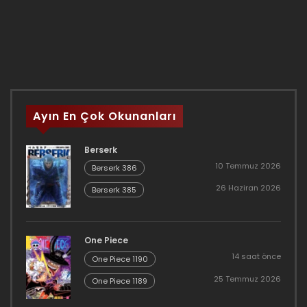
Ayın En Çok Okunanları
Berserk
10 Temmuz 2026
Berserk 386
26 Haziran 2026
Berserk 385
One Piece
14 saat önce
One Piece 1190
25 Temmuz 2026
One Piece 1189