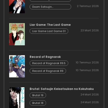
Keisatsukan no
2 Temmuz 2026
Danzairoku 06.02
Doom Satsujin
Keisatsukan no
Danzairoku 06.01
Liar Game: The Last Game
23 Mart 2026
Liar Game Last Game 01
Record of Ragnarok
10 Temmuz 2026
Record of Ragnarok 89.5
10 Temmuz 2026
Record of Ragnarok 89
Brutal: Satsujin Keisatsukan no Kokuhaku
24 Mart 2026
Brutal 19
24 Mart 2026
Brutal 18