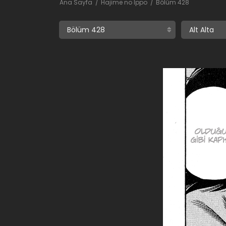
Ana Sayfa
Hajime no Ippo
Bölüm 428