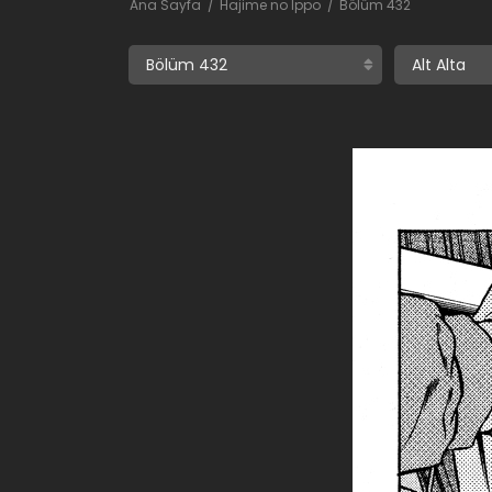
Ana Sayfa
Hajime no Ippo
Bölüm 432