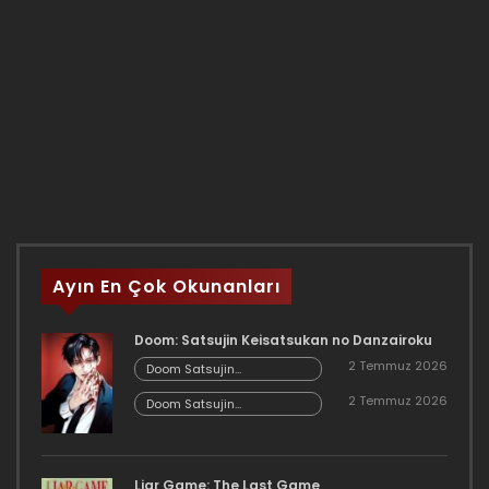
Ayın En Çok Okunanları
Doom: Satsujin Keisatsukan no Danzairoku
2 Temmuz 2026
Doom Satsujin
Keisatsukan no
2 Temmuz 2026
Danzairoku 06.02
Doom Satsujin
Keisatsukan no
Danzairoku 06.01
Liar Game: The Last Game