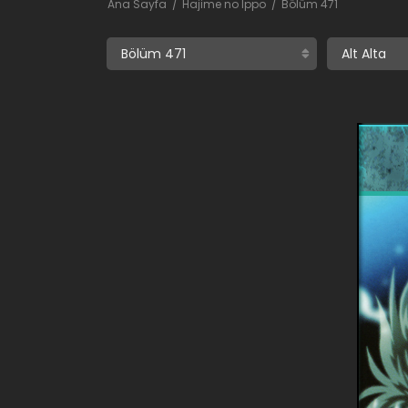
Ana Sayfa
Hajime no Ippo
Bölüm 471