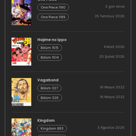
2 gün önce
One Piece 1190
25 Temmuz 2026
One Piece 1189
Hajime no Ippo
4 Mart 2026
Bölüm 1515
20 Şubat 2026
Bölüm 1514
Vagabond
16 Mayıs 2022
Bölüm 327
16 Mayıs 2022
Bölüm 326
Kingdom
3 Ağustos 2026
Kingdom 883