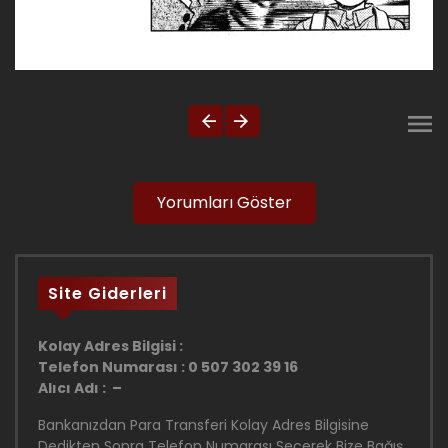
Yorumları Göster
Site Giderleri
Kolay Adres Bilgisi :
Telefon Numarası : 0 507 302 39 16
Alıcı Adı : –
Bankanızdan Para Transferi Kolay Adres Bilgisine
Dedikten Sonra Telefon Numarası Seçerek Bize Bağış