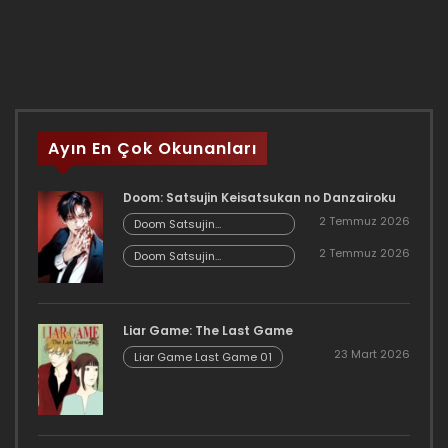
Ayın En Çok Okunanları
Doom: Satsujin Keisatsukan no Danzairoku
2 Temmuz 2026
Doom Satsujin
Keisatsukan no
2 Temmuz 2026
Danzairoku 06.02
Doom Satsujin
Keisatsukan no
Danzairoku 06.01
Liar Game: The Last Game
23 Mart 2026
Liar Game Last Game 01