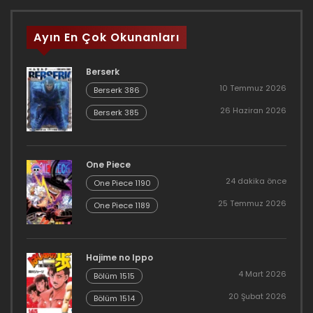
Ayın En Çok Okunanları
Berserk
10 Temmuz 2026
Berserk 386
26 Haziran 2026
Berserk 385
One Piece
24 dakika önce
One Piece 1190
25 Temmuz 2026
One Piece 1189
Hajime no Ippo
4 Mart 2026
Bölüm 1515
20 Şubat 2026
Bölüm 1514