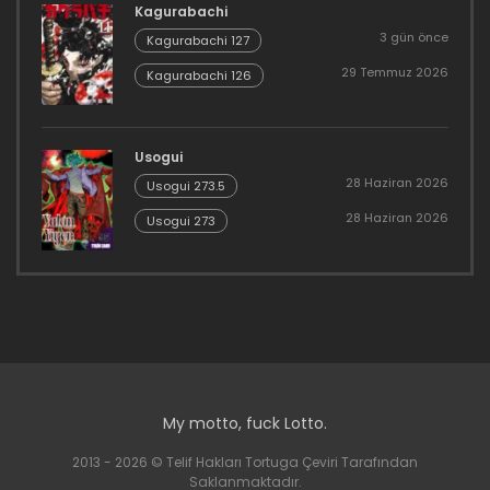
Kagurabachi
3 gün önce
Kagurabachi 127
29 Temmuz 2026
Kagurabachi 126
Usogui
28 Haziran 2026
Usogui 273.5
28 Haziran 2026
Usogui 273
My motto, fuck Lotto.
2013 - 2026 © Telif Hakları Tortuga Çeviri Tarafından
Saklanmaktadır.