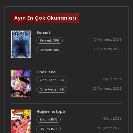
Ayın En Çok Okunanları
Berserk
10 Temmuz 2026
Berserk 386
26 Haziran 2026
Berserk 385
One Piece
2 gün önce
One Piece 1190
25 Temmuz 2026
One Piece 1189
Hajime no Ippo
4 Mart 2026
Bölüm 1515
20 Şubat 2026
Bölüm 1514