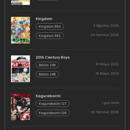
Kingdom
3 Ağustos 2026
Kingdom 883
24 Temmuz 2026
Kingdom 882
20th Century Boys
16 Mayıs 2022
Bölüm 249
16 Mayıs 2022
Bölüm 248
Kagurabachi
1 gün önce
Kagurabachi 127
29 Temmuz 2026
Kagurabachi 126