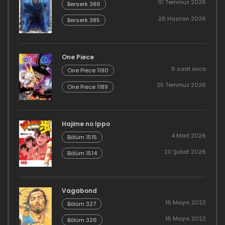
10 Temmuz 2026
Berserk 386
26 Haziran 2026
Berserk 385
One Piece
6 saat önce
One Piece 1190
25 Temmuz 2026
One Piece 1189
Hajime no Ippo
4 Mart 2026
Bölüm 1515
20 Şubat 2026
Bölüm 1514
Vagabond
16 Mayıs 2022
Bölüm 327
16 Mayıs 2022
Bölüm 326