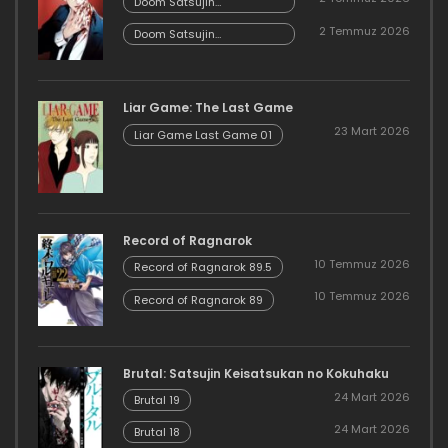
Doom Satsujin
Keisatsukan no
2 Temmuz 2026
Danzairoku 06.02
Doom Satsujin
Keisatsukan no
Danzairoku 06.01
Liar Game: The Last Game
23 Mart 2026
Liar Game Last Game 01
Record of Ragnarok
10 Temmuz 2026
Record of Ragnarok 89.5
10 Temmuz 2026
Record of Ragnarok 89
Brutal: Satsujin Keisatsukan no Kokuhaku
24 Mart 2026
Brutal 19
24 Mart 2026
Brutal 18