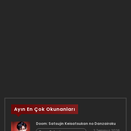
Ayın En Çok Okunanları
Doom: Satsujin Keisatsukan no Danzairoku
2 Temmuz 2026