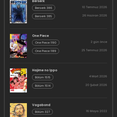
Berserk
10 Temmuz 2026
Berserk 386
26 Haziran 2026
Berserk 385
One Piece
2 gün önce
One Piece 1190
25 Temmuz 2026
One Piece 1189
Hajime no Ippo
4 Mart 2026
Bölüm 1515
20 Şubat 2026
Bölüm 1514
Vagabond
16 Mayıs 2022
Bölüm 327