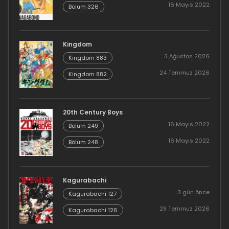
16 Mayıs 2022
Bölüm 326
Kingdom
3 Ağustos 2026
Kingdom 883
24 Temmuz 2026
Kingdom 882
20th Century Boys
16 Mayıs 2022
Bölüm 249
16 Mayıs 2022
Bölüm 248
Kagurabachi
3 gün önce
Kagurabachi 127
29 Temmuz 2026
Kagurabachi 126