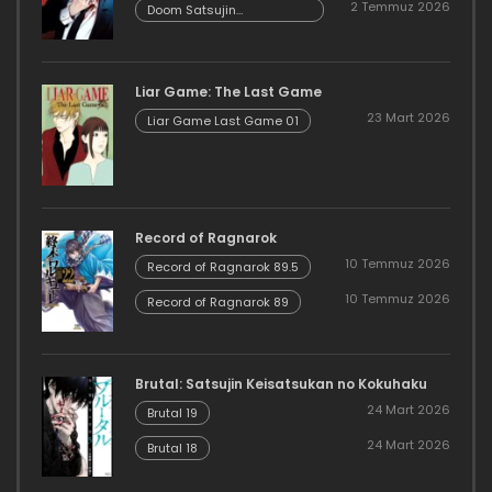
2 Temmuz 2026
Danzairoku 06.02
Doom Satsujin
Keisatsukan no
Danzairoku 06.01
Liar Game: The Last Game
23 Mart 2026
Liar Game Last Game 01
Record of Ragnarok
10 Temmuz 2026
Record of Ragnarok 89.5
10 Temmuz 2026
Record of Ragnarok 89
Brutal: Satsujin Keisatsukan no Kokuhaku
24 Mart 2026
Brutal 19
24 Mart 2026
Brutal 18