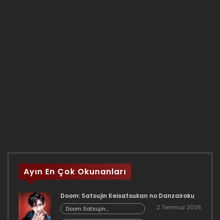
Ayın En Çok Okunanları
Doom: Satsujin Keisatsukan no Danzairoku
2 Temmuz 2026
Doom Satsujin
Keisatsukan no