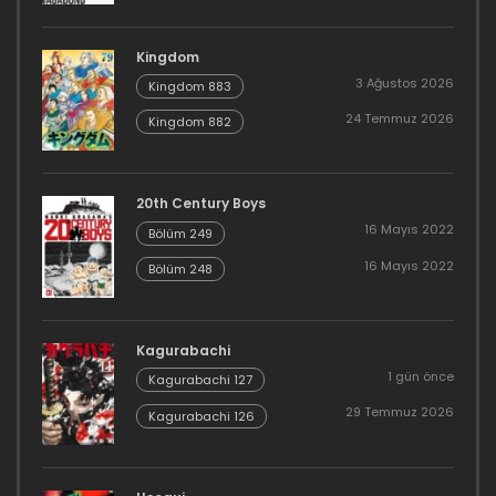
Kingdom
3 Ağustos 2026
Kingdom 883
24 Temmuz 2026
Kingdom 882
20th Century Boys
16 Mayıs 2022
Bölüm 249
16 Mayıs 2022
Bölüm 248
Kagurabachi
1 gün önce
Kagurabachi 127
29 Temmuz 2026
Kagurabachi 126