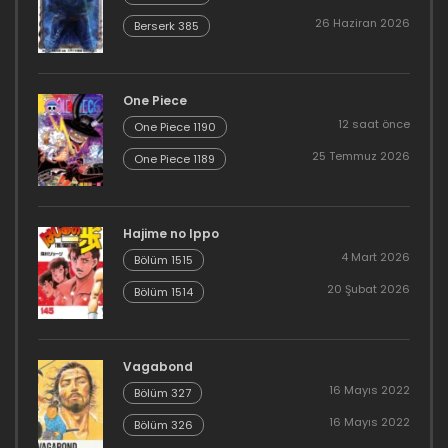
26 Haziran 2026
Berserk 385
One Piece
12 saat önce
One Piece 1190
25 Temmuz 2026
One Piece 1189
Hajime no Ippo
4 Mart 2026
Bölüm 1515
20 Şubat 2026
Bölüm 1514
Vagabond
16 Mayıs 2022
Bölüm 327
16 Mayıs 2022
Bölüm 326