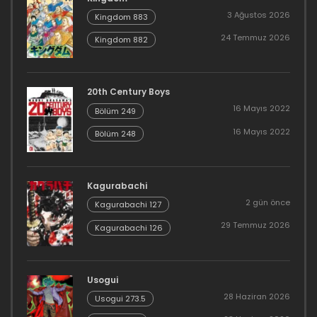
3 Ağustos 2026
Kingdom 883
24 Temmuz 2026
Kingdom 882
20th Century Boys
16 Mayıs 2022
Bölüm 249
16 Mayıs 2022
Bölüm 248
Kagurabachi
2 gün önce
Kagurabachi 127
29 Temmuz 2026
Kagurabachi 126
Usogui
28 Haziran 2026
Usogui 273.5