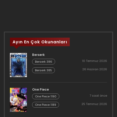
Ayın En Çok Okunanları
Berserk
10 Temmuz 2026
Berserk 386
26 Haziran 2026
Berserk 385
One Piece
7 saat önce
One Piece 1190
25 Temmuz 2026
One Piece 1189