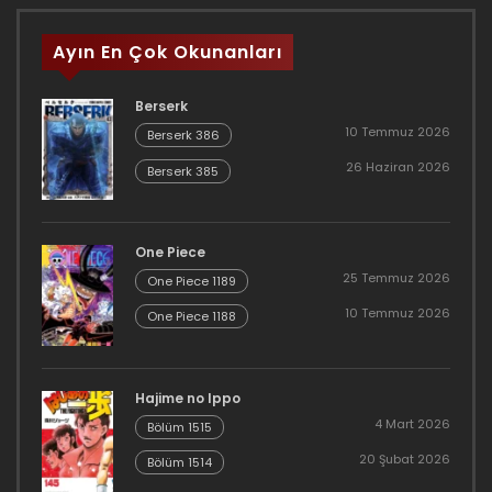
Ayın En Çok Okunanları
Berserk
10 Temmuz 2026
Berserk 386
26 Haziran 2026
Berserk 385
One Piece
25 Temmuz 2026
One Piece 1189
10 Temmuz 2026
One Piece 1188
Hajime no Ippo
4 Mart 2026
Bölüm 1515
20 Şubat 2026
Bölüm 1514