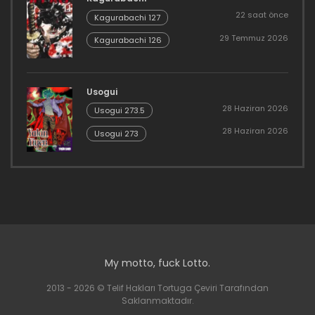
22 saat önce
Kagurabachi 127
29 Temmuz 2026
Kagurabachi 126
Usogui
28 Haziran 2026
Usogui 273.5
28 Haziran 2026
Usogui 273
My motto, fuck Lotto.
2013 - 2026 © Telif Hakları Tortuga Çeviri Tarafından
Saklanmaktadır.