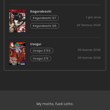
Kagurabachi
1 gün önce
Kagurabachi 127
29 Temmuz 2026
Kagurabachi 126
Usogui
28 Haziran 2026
Usogui 273.5
28 Haziran 2026
Usogui 273
My motto, fuck Lotto.