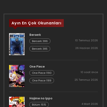
Ayın En Çok Okunanları
Berserk
10 Temmuz 2026
Berserk 386
26 Haziran 2026
Berserk 385
One Piece
10 saat önce
One Piece 1190
25 Temmuz 2026
One Piece 1189
Hajime no Ippo
4 Mart 2026
Bölüm 1515