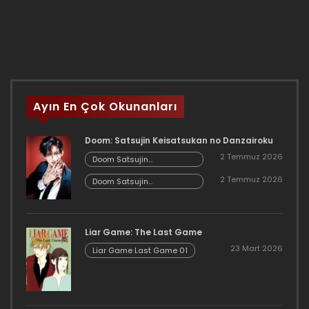
Ayın En Çok Okunanları
Doom: Satsujin Keisatsukan no Danzairoku
2 Temmuz 2026
Doom Satsujin
Keisatsukan no
2 Temmuz 2026
Danzairoku 06.02
Doom Satsujin
Keisatsukan no
Danzairoku 06.01
Liar Game: The Last Game
23 Mart 2026
Liar Game Last Game 01