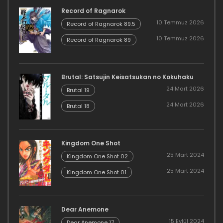
Record of Ragnarok
10 Temmuz 2026
Record of Ragnarok 89.5
10 Temmuz 2026
Record of Ragnarok 89
Brutal: Satsujin Keisatsukan no Kokuhaku
24 Mart 2026
Brutal 19
24 Mart 2026
Brutal 18
Kingdom One Shot
25 Mart 2024
Kingdom One Shot 02
25 Mart 2024
Kingdom One Shot 01
Dear Anemone
15 Eylül 2024
Dear Anemone 17