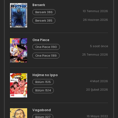
Berserk
10 Temmuz 2026
Berserk 386
26 Haziran 2026
Berserk 385
One Piece
5 saat önce
One Piece 1190
25 Temmuz 2026
One Piece 1189
Hajime no Ippo
4 Mart 2026
Bölüm 1515
20 Şubat 2026
Bölüm 1514
Vagabond
16 Mayıs 2022
Bölüm 327