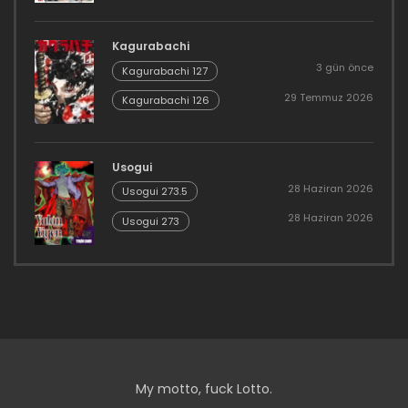
Kagurabachi
3 gün önce
Kagurabachi 127
29 Temmuz 2026
Kagurabachi 126
Usogui
28 Haziran 2026
Usogui 273.5
28 Haziran 2026
Usogui 273
My motto, fuck Lotto.