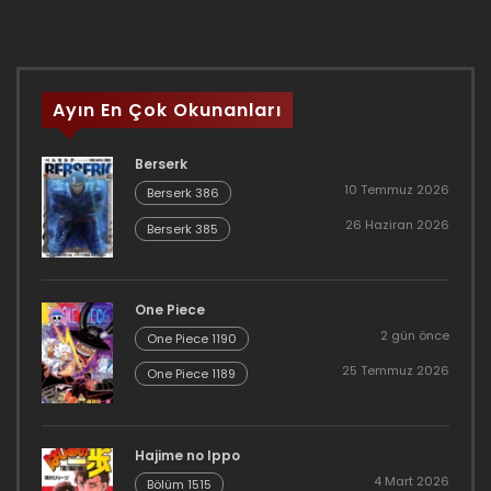
Ayın En Çok Okunanları
Berserk
10 Temmuz 2026
Berserk 386
26 Haziran 2026
Berserk 385
One Piece
2 gün önce
One Piece 1190
25 Temmuz 2026
One Piece 1189
Hajime no Ippo
4 Mart 2026
Bölüm 1515