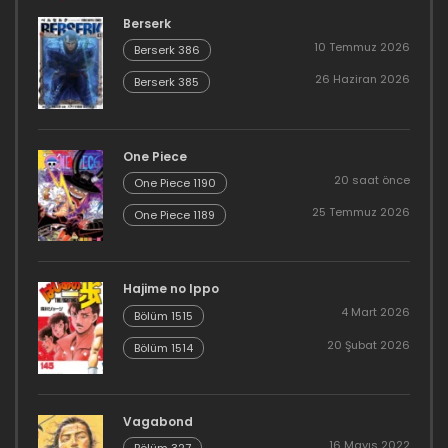
Berserk
10 Temmuz 2026
Berserk 386
26 Haziran 2026
Berserk 385
One Piece
20 saat önce
One Piece 1190
25 Temmuz 2026
One Piece 1189
Hajime no Ippo
4 Mart 2026
Bölüm 1515
20 Şubat 2026
Bölüm 1514
Vagabond
16 Mayıs 2022