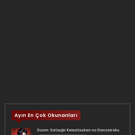
Ayın En Çok Okunanları
Doom: Satsujin Keisatsukan no Danzairoku