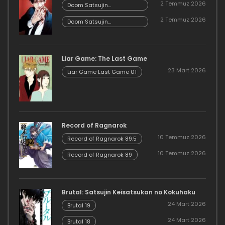
2 Temmuz 2026
Doom Satsujin
Keisatsukan no
2 Temmuz 2026
Danzairoku 06.02
Doom Satsujin
Keisatsukan no
Danzairoku 06.01
Liar Game: The Last Game
23 Mart 2026
Liar Game Last Game 01
Record of Ragnarok
10 Temmuz 2026
Record of Ragnarok 89.5
10 Temmuz 2026
Record of Ragnarok 89
Brutal: Satsujin Keisatsukan no Kokuhaku
24 Mart 2026
Brutal 19
24 Mart 2026
Brutal 18