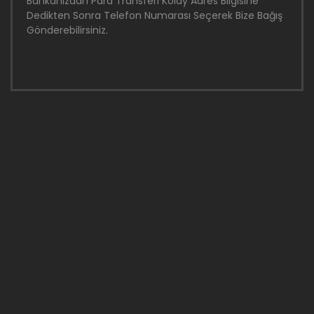
Bankanızdan Para Transferi Kolay Adres Bilgisine
Dedikten Sonra Telefon Numarası Seçerek Bize Bağış
Gönderebilirsiniz.