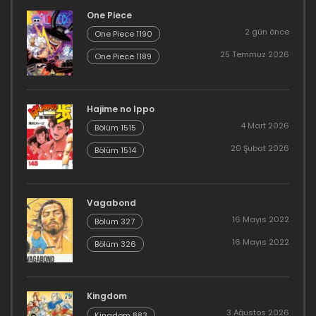
One Piece
2 gün önce
One Piece 1190
25 Temmuz 2026
One Piece 1189
Hajime no Ippo
4 Mart 2026
Bölüm 1515
20 Şubat 2026
Bölüm 1514
Vagabond
16 Mayıs 2022
Bölüm 327
16 Mayıs 2022
Bölüm 326
Kingdom
3 Ağustos 2026
Kingdom 883