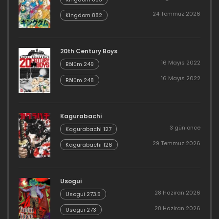
24 Temmuz 2026
Kingdom 882
20th Century Boys
16 Mayıs 2022
Bölüm 249
16 Mayıs 2022
Bölüm 248
Kagurabachi
3 gün önce
Kagurabachi 127
29 Temmuz 2026
Kagurabachi 126
Usogui
28 Haziran 2026
Usogui 273.5
28 Haziran 2026
Usogui 273