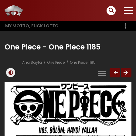
MY MOTTO, FUCK LOTTO.
One Piece - One Piece 1185
Ana Sayfa
One Piece
One Piece 1185